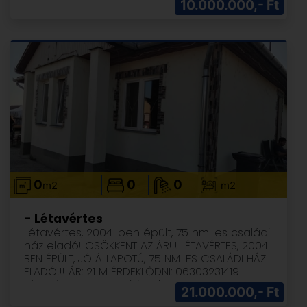
10.000.000,- Ft
0
0
0
m2
m2
- Létavértes
Létavértes, 2004-ben épült, 75 nm-es családi
ház eladó! CSÖKKENT AZ ÁR!!! LÉTAVÉRTES, 2004-
BEN ÉPÜLT, JÓ ÁLLAPOTÚ, 75 NM-ES CSALÁDI HÁZ
ELADÓ!!! ÁR: 21 M ÉRDEKLŐDNI: 06303231419
Létavértesen, Konyári, Halom utca
21.000.000,- Ft
találkozásában, sarok telekre, 2004-ben épült