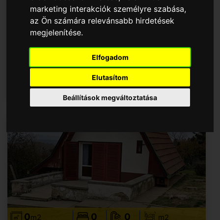
marketing interakciók személyre szabása
,
210
4
2
710
m2
m2
az Ön számára relevánsabb hirdetések
megjelenítése
.
Ház / Családi ház - Acsa
Erdő mellett gyönyörű panorámával. Istálló
3db ló számára. Irány ár
Elfogadom
Elutasítom
76.000.000,- Ft
Beállítások megváltoztatása
0
0
0
m2
m2