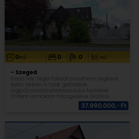
cseréje kisebb udvaros családi házra is
lehetséges Kaposváron. Érdeklődni a
következő telefonszámon lehet : [hidden
information]
0
0
0
m2
m2
- Szeged
Eladó ház Tégla falazat porotherm téglával
Belső térben a falak glettelése,
(rigips)csiszolása,festése,dulux festékkel
történt Homlokzat-hőszigetelve Grafitos
hőszigetelő rendszerrel Mapei
37.990.000,- Ft
nemesvakolattal Lábazat-Lábazati
rendszerrel hőszigetelve Új aljzatbetonozás
hőtükrös fóliázással Új teknőszigeteléssel -
Nyílászárók Műanyag nyílászárók Redőnnyel
szerelve+szúnyogháló Műanyag teraszajtó
Bejárati ajtók is műanyagok biztonsági zárral -