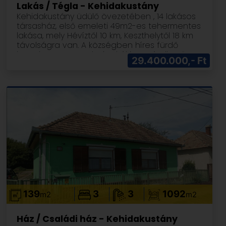
Lakás / Tégla - Kehidakustány
Kehidakustány üdülő övezetében , 14 lakásos
társasház, első emeleti 49m2-es tehermentes
lakása, mely Hévíztől 10 km, Keszthelytől 18 km
távolságra van. A községben híres fürdő
komplexum üzemel. Távolról is vezérelhető
29.400.000,- Ft
egyedi órás gázkazán biztosítja a fűtést,
melegvíz ellátást. A komfortérzetet hűtő-fűtő
klíma is biztosítja. Az áram és a víz fogyasztás
mérése almérőkkel történik. Kocsibeálló
tartozéka a társasháznak.. A bútor is bent
foglaltatik az árban.
139
3
3
1092
m2
m2
Ház / Családi ház - Kehidakustány