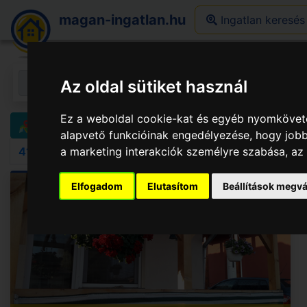
magan-ingatlan.hu
Ingatlan keresés
Az oldal sütiket használ
Ez a weboldal cookie-kat és egyéb nyomköveté
Terület kijelölése
Kereső
alapvető funkcióinak engedélyezése
,
hogy jobb
a marketing interakciók személyre szabása
,
az
413
találat.
Elfogadom
Elutasítom
Beállítások megvá