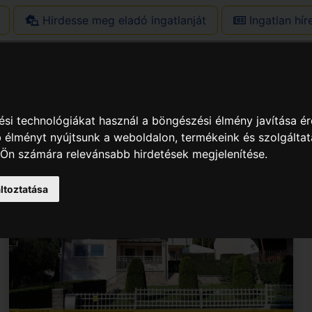
Hirdesse meg eladó ingatlanját
Ingatlan hír
si technológiákat használ a böngészési élmény javítása é
 élményt nyújtsunk a weboldalon
,
termékeink és szolgáltat
 Ön számára relevánsabb hirdetések megjelenítése
.
ltoztatása