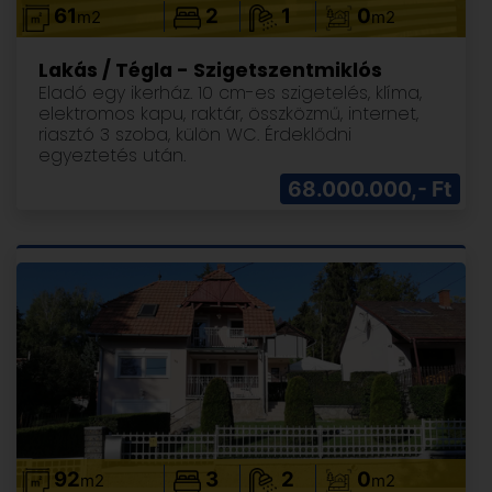
61
2
1
0
m2
m2
Lakás / Tégla - Szigetszentmiklós
Eladó egy ikerház. 10 cm-es szigetelés, klíma,
elektromos kapu, raktár, összközmű, internet,
riasztó 3 szoba, külön WC. Érdeklődni
egyeztetés után.
68.000.000,- Ft
92
3
2
0
m2
m2