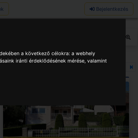
ek
Bejelentkezés
rdekében a következő célokra:
a webhely
ásaink iránti érdeklődésének mérése, valamint
1
2
3
...
33
34
35