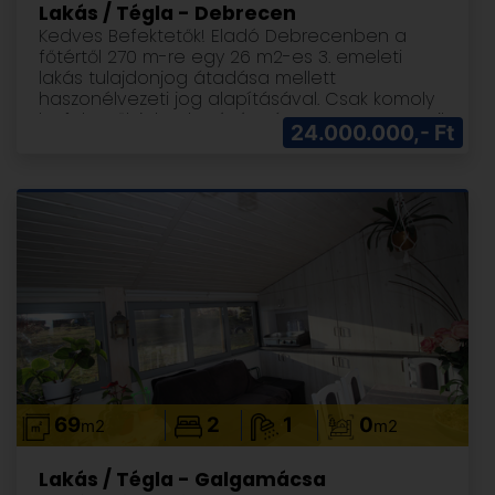
Lakás / Tégla - Debrecen
Kedves Befektetők! Eladó Debrecenben a
főtértől 270 m-re egy 26 m2-es 3. emeleti
lakás tulajdonjog átadása mellett
haszonélvezeti jog alapításával. Csak komoly
befektetők jelentkezését várom ezen az email
24.000.000,- Ft
címen: varro.gyongyi@gmail.com
69
2
1
0
m2
m2
Lakás / Tégla - Galgamácsa