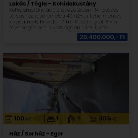
felsö folyosot is füti, Split klíma. Kombi kazan
Lakás / Tégla - Kehidakustány
potlasra szorul. Kerites fa elemei pedig
Kehidakustány üdülő övezetében , 14 lakásos
felujitasra. A Termeskövel burkolt kerites es a
társasház, első emeleti 49m2-es tehermentes
kocsibejaro a garazsig meszk
lakása, mely Hévíztől 10 km, Keszthelytől 18 km
távolságra van. A községben híres fürdő
komplexum üzemel. Távolról is vezérelhető
29.400.000,- Ft
egyedi órás gázkazán biztosítja a fűtést,
melegvíz ellátást. A komfortérzetet hűtő-fűtő
klíma is biztosítja. Az áram és a víz fogyasztás
mérése almérőkkel történik. Kocsibeálló
tartozéka a társasháznak.. A bútor is bent
foglaltatik az árban.
100
1
1
303
m2
m2
Ház / Sorház - Eger