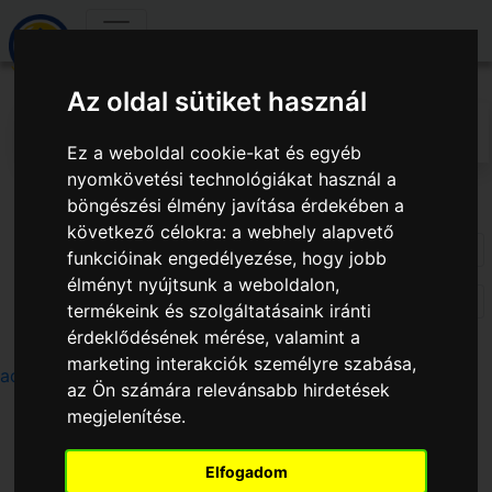
Az oldal sütiket használ
Ez a weboldal cookie-kat és egyéb
nyomkövetési technológiákat használ a
böngészési élmény javítása érdekében a
Kereső
következő célokra:
a webhely alapvető
413
találat.
funkcióinak engedélyezése
,
hogy jobb
élményt nyújtsunk a weboldalon
,
413
találat.
termékeink és szolgáltatásaink iránti
érdeklődésének mérése, valamint a
marketing interakciók személyre szabása
,
advertising launcher cannon
az Ön számára relevánsabb hirdetések
megjelenítése
.
Elfogadom