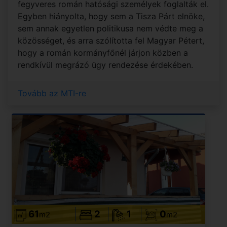
fegyveres román hatósági személyek foglalták el.
Egyben hiányolta, hogy sem a Tisza Párt elnöke,
sem annak egyetlen politikusa nem védte meg a
közösséget, és arra szólította fel Magyar Pétert,
hogy a román kormányfőnél járjon közben a
rendkívül megrázó ügy rendezése érdekében.
Tovább az MTI-re
61
2
1
0
m2
m2