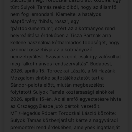
puccsolja meg. Toroczkai László azt közölte: úgy
tűnt Sulyok Tamás reakcióiból, hogy az államfő
nem fog lemondani. Kiemelte: a hatályos
alaptörvény "hibás, rossz", egy
"pártdokumentum", ezért az alkotmányos rend
helyreállítása érdekében a Tisza Pártnak arra
kellene használnia kétharmados többségét, hogy
azonnal összehívja az alkotmányozó
nemzetgyűlést. Szavai szerint csak így valósulhat
meg "alkotmányos rendszerváltás". Budapest,
2026. április 15. Toroczkai László, a Mi Hazánk
Mozgalom elnöke sajtótájékoztatót tart a
Sándor-palota előtt, miután megbeszélést
folytatott Sulyok Tamás köztársasági elnökkel
2026. április 15-én. Az államfő egyeztetésre hívta
az Országgyűlésbe jutó pártok vezetőit.
MTI/Hegedüs Róbert Toroczkai László közölte:
Sulyok Tamás közbenjárását kérte a nagyváradi
premontrei rend érdekében, amelynek ingatlanját