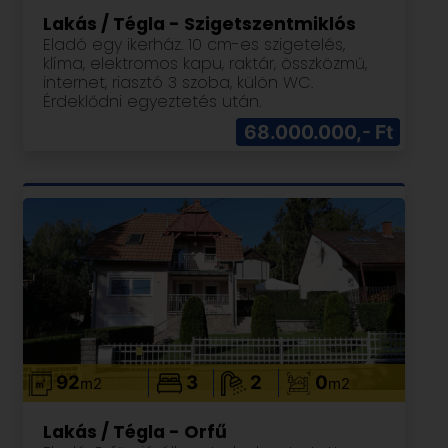
Lakás / Tégla - Szigetszentmiklós
Eladó egy ikerház. 10 cm-es szigetelés,
klíma, elektromos kapu, raktár, összközmű,
internet, riasztó 3 szoba, külön WC.
Érdeklődni egyeztetés után.
68.000.000,- Ft
92
3
2
0
m2
m2
Lakás / Tégla - Orfű