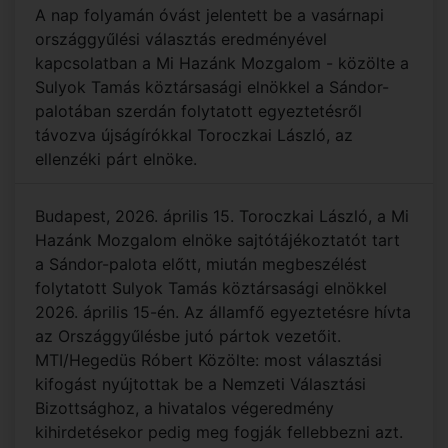
A nap folyamán óvást jelentett be a vasárnapi
országgyűlési választás eredményével
kapcsolatban a Mi Hazánk Mozgalom - közölte a
Sulyok Tamás köztársasági elnökkel a Sándor-
palotában szerdán folytatott egyeztetésről
távozva újságírókkal Toroczkai László, az
ellenzéki párt elnöke.
Budapest, 2026. április 15. Toroczkai László, a Mi
Hazánk Mozgalom elnöke sajtótájékoztatót tart
a Sándor-palota előtt, miután megbeszélést
folytatott Sulyok Tamás köztársasági elnökkel
2026. április 15-én. Az államfő egyeztetésre hívta
az Országgyűlésbe jutó pártok vezetőit.
MTI/Hegedüs Róbert Közölte: most választási
kifogást nyújtottak be a Nemzeti Választási
Bizottsághoz, a hivatalos végeredmény
kihirdetésekor pedig meg fogják fellebbezni azt.