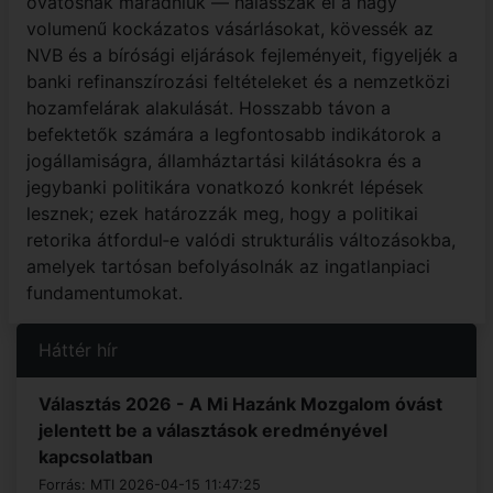
óvatosnak maradniuk — halasszák el a nagy
volumenű kockázatos vásárlásokat, kövessék az
NVB és a bírósági eljárások fejleményeit, figyeljék a
banki refinanszírozási feltételeket és a nemzetközi
hozamfelárak alakulását. Hosszabb távon a
befektetők számára a legfontosabb indikátorok a
jogállamiságra, államháztartási kilátásokra és a
jegybanki politikára vonatkozó konkrét lépések
lesznek; ezek határozzák meg, hogy a politikai
retorika átfordul‑e valódi strukturális változásokba,
amelyek tartósan befolyásolnák az ingatlanpiaci
fundamentumokat.
Háttér hír
Választás 2026 - A Mi Hazánk Mozgalom óvást
jelentett be a választások eredményével
kapcsolatban
Forrás: MTI 2026-04-15 11:47:25