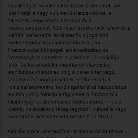
feszültségek növelik a kockázati prémiumot, ami
lassíthatja a nagy volumenű tranzakciókat, a
fejlesztési engedélyek kiadását és a
közbeszerzéseket. Különösen érzékenyek lehetnek a
külföldi befektetők és hitelezők a jogállami
kockázatokkal kapcsolatos hírekre, ami
finanszírozási költségek emelkedéséhez és
óvatossághoz vezethet; a prémium, jó lokációjú
lakó- és kereskedelmi ingatlanok viszonylag
stabilabbak maradnak, míg a peres kitettségű,
szabályozásfüggő projektek értéke eshet. A
romániai premontrei rend ingatlanával kapcsolatos
említés pedig felhívja a figyelmet a határon túli
tulajdonjogi és diplomáciai kockázatokra — ez a
kisebb, de érzékeny réteg (egyházi, kulturális vagy
nemzetközi befektetések) bizalmát ronthatja.
Ajánlás: a piac szereplőinek érdemes rövid távon