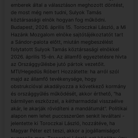
emberek által a választáson meghozott döntést,
de most még nem tudni, Sulyok Tamás
köztársasági elnök hogyan fog működni.
Budapest, 2026. április 15. Toroczkai László, a Mi
Hazánk Mozgalom elnöke sajtótájékoztatót tart
a Sándor-palota előtt, miután megbeszélést
folytatott Sulyok Tamás köztársasági elnökkel
2026. április 15-én. Az államfő egyeztetésre hívta
az Országgyűlésbe jutó pártok vezetőit.
MTI/Hegedüs Róbert Hozzátette: ha arról szól
majd az államfő tevékenysége, hogy
obstrukcióval akadályozza a következő kormány
és országgyűlés működését, akkor érthető, "ha
bármilyen eszközzel, a kétharmaddal visszaélve
akár, le akarják rövidíteni a mandátumát". Politikai
alapon nem lehet puccsszerűen senkit leváltani -
jelentette ki Toroczkai László, hozzátéve, ha
Magyar Péter ezt teszi, akkor a jogállamiságot