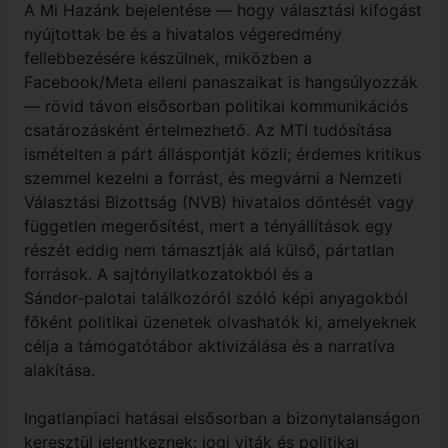
A Mi Hazánk bejelentése — hogy választási kifogást
nyújtottak be és a hivatalos végeredmény
fellebbezésére készülnek, miközben a
Facebook/Meta elleni panaszaikat is hangsúlyozzák
— rövid távon elsősorban politikai kommunikációs
csatározásként értelmezhető. Az MTI tudósítása
ismételten a párt álláspontját közli; érdemes kritikus
szemmel kezelni a forrást, és megvárni a Nemzeti
Választási Bizottság (NVB) hivatalos döntését vagy
független megerősítést, mert a tényállítások egy
részét eddig nem támasztják alá külső, pártatlan
források. A sajtónyilatkozatokból és a
Sándor‑palotai találkozóról szóló képi anyagokból
főként politikai üzenetek olvashatók ki, amelyeknek
célja a támogatótábor aktivizálása és a narratíva
alakítása.
Ingatlanpiaci hatásai elsősorban a bizonytalanságon
keresztül jelentkeznek: jogi viták és politikai