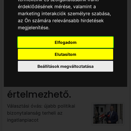
fellebbezésére
érdeklődésének mérése, valamint a
készülnek, miközben a
marketing interakciók személyre szabása
,
az Ön számára relevánsabb hirdetések
Facebook/Meta elleni
megjelenítése
.
panaszaikat is
Elfogadom
hangsúlyozzák — rövid
Elutasítom
távon elsősorban
Beállítások megváltoztatása
politikai kommunikációs
csatározásként
értelmezhető.
Választási óvás: újabb politikai
bizonytalanság terheli az
ingatlanpiacot