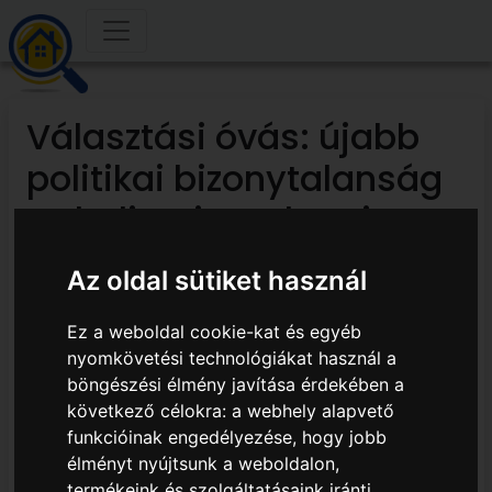
Választási óvás: újabb
politikai bizonytalanság
terheli az ingatlanpiacot
Az oldal sütiket használ
A Mi Hazánk bejelentése
— hogy választási
Ez a weboldal cookie-kat és egyéb
nyomkövetési technológiákat használ a
kifogást nyújtottak be és
böngészési élmény javítása érdekében a
következő célokra:
a webhely alapvető
a hivatalos
funkcióinak engedélyezése
,
hogy jobb
végeredmény
élményt nyújtsunk a weboldalon
,
termékeink és szolgáltatásaink iránti