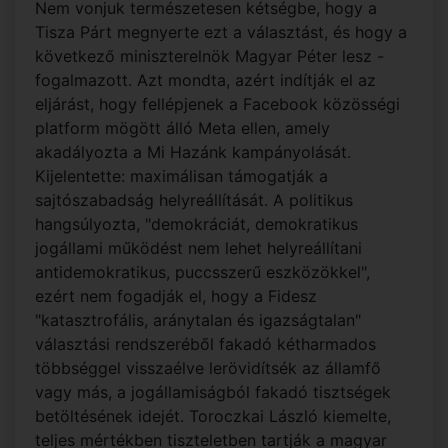
Nem vonjuk természetesen kétségbe, hogy a
Tisza Párt megnyerte ezt a választást, és hogy a
következő miniszterelnök Magyar Péter lesz -
fogalmazott. Azt mondta, azért indítják el az
eljárást, hogy fellépjenek a Facebook közösségi
platform mögött álló Meta ellen, amely
akadályozta a Mi Hazánk kampányolását.
Kijelentette: maximálisan támogatják a
sajtószabadság helyreállítását. A politikus
hangsúlyozta, "demokráciát, demokratikus
jogállami működést nem lehet helyreállítani
antidemokratikus, puccsszerű eszközökkel",
ezért nem fogadják el, hogy a Fidesz
"katasztrofális, aránytalan és igazságtalan"
választási rendszeréből fakadó kétharmados
többséggel visszaélve lerövidítsék az államfő
vagy más, a jogállamiságból fakadó tisztségek
betöltésének idejét. Toroczkai László kiemelte,
teljes mértékben tiszteletben tartják a magyar